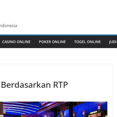
Indonesia
CASINO ONLINE
POKER ONLINE
TOGEL ONLINE
JUD
t Berdasarkan RTP