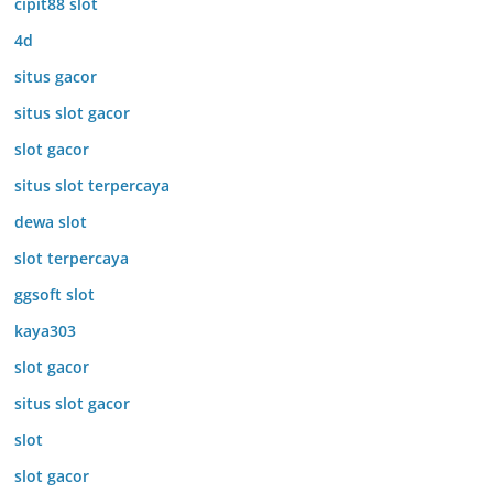
cipit88 slot
4d
situs gacor
situs slot gacor
slot gacor
situs slot terpercaya
dewa slot
slot terpercaya
ggsoft slot
kaya303
slot gacor
situs slot gacor
slot
slot gacor