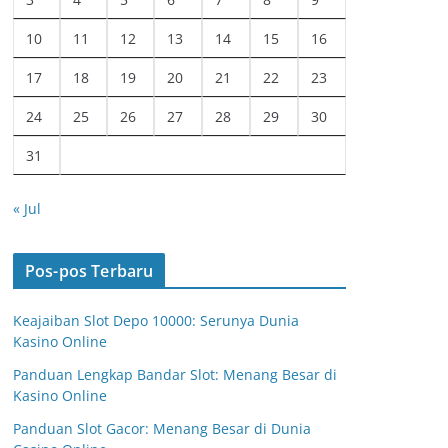
10
11
12
13
14
15
16
17
18
19
20
21
22
23
24
25
26
27
28
29
30
31
« Jul
Pos-pos Terbaru
Keajaiban Slot Depo 10000: Serunya Dunia
Kasino Online
Panduan Lengkap Bandar Slot: Menang Besar di
Kasino Online
Panduan Slot Gacor: Menang Besar di Dunia