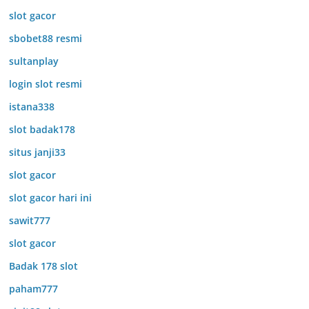
slot gacor
sbobet88 resmi
sultanplay
login slot resmi
istana338
slot badak178
situs janji33
slot gacor
slot gacor hari ini
sawit777
slot gacor
Badak 178 slot
paham777