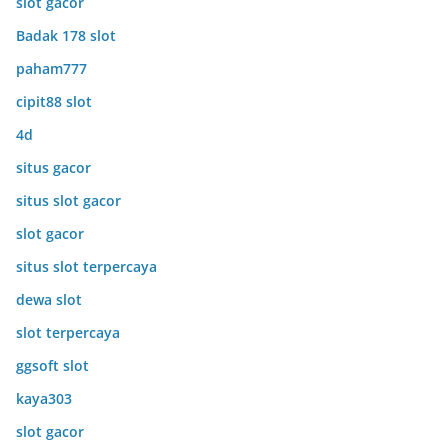
slot gacor
Badak 178 slot
paham777
cipit88 slot
4d
situs gacor
situs slot gacor
slot gacor
situs slot terpercaya
dewa slot
slot terpercaya
ggsoft slot
kaya303
slot gacor