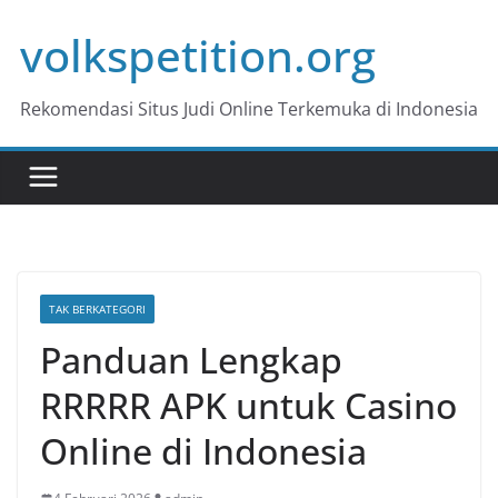
Skip
volkspetition.org
to
content
Rekomendasi Situs Judi Online Terkemuka di Indonesia
TAK BERKATEGORI
Panduan Lengkap
RRRRR APK untuk Casino
Online di Indonesia