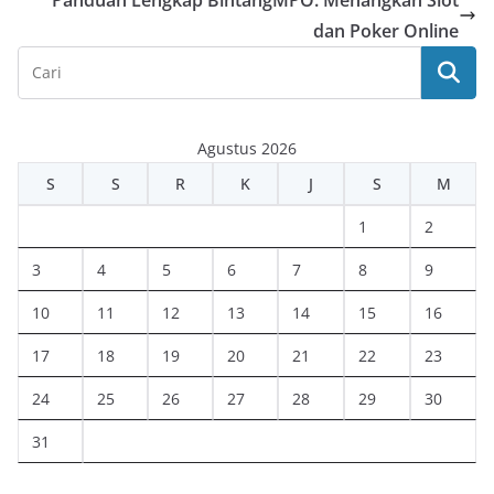
Panduan Lengkap BintangMPO: Menangkan Slot
dan Poker Online
Agustus 2026
S
S
R
K
J
S
M
1
2
3
4
5
6
7
8
9
10
11
12
13
14
15
16
17
18
19
20
21
22
23
24
25
26
27
28
29
30
31