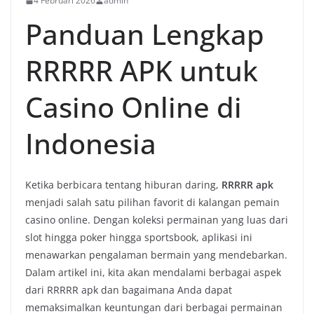
4 Februari 2026
admin
Panduan Lengkap
RRRRR APK untuk
Casino Online di
Indonesia
Ketika berbicara tentang hiburan daring,
RRRRR apk
menjadi salah satu pilihan favorit di kalangan pemain
casino online. Dengan koleksi permainan yang luas dari
slot hingga poker hingga sportsbook, aplikasi ini
menawarkan pengalaman bermain yang mendebarkan.
Dalam artikel ini, kita akan mendalami berbagai aspek
dari RRRRR apk dan bagaimana Anda dapat
memaksimalkan keuntungan dari berbagai permainan