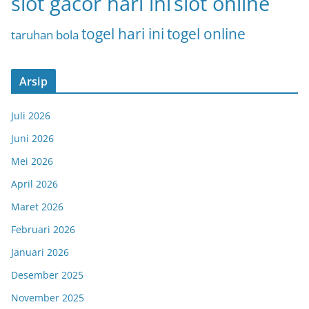
slot gacor hari ini
slot online
togel hari ini
togel online
taruhan bola
Arsip
Juli 2026
Juni 2026
Mei 2026
April 2026
Maret 2026
Februari 2026
Januari 2026
Desember 2025
November 2025