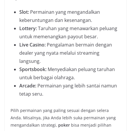
Slot:
Permainan yang mengandalkan
keberuntungan dan kesenangan.
Lottery:
Taruhan yang menawarkan peluang
untuk memenangkan payout besar.
Live Casino:
Pengalaman bermain dengan
dealer yang nyata melalui streaming
langsung.
Sportsbook:
Menyediakan peluang taruhan
untuk berbagai olahraga.
Arcade:
Permainan yang lebih santai namun
tetap seru.
Pilih permainan yang paling sesuai dengan selera
Anda. Misalnya, jika Anda lebih suka permainan yang
mengandalkan strategi,
poker
bisa menjadi pilihan