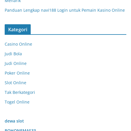
Menarik
Panduan Lengkap navi188 Login untuk Pemain Kasino Online
Kategori
Casino Online
Judi Bola
Judi Online
Poker Online
Slot Online
Tak Berkategori
Togel Online
dewa slot
POHONEMAS33