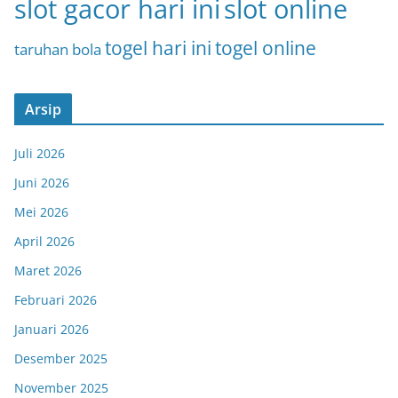
slot gacor hari ini
slot online
togel hari ini
togel online
taruhan bola
Arsip
Juli 2026
Juni 2026
Mei 2026
April 2026
Maret 2026
Februari 2026
Januari 2026
Desember 2025
November 2025