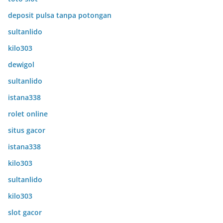
deposit pulsa tanpa potongan
sultanlido
kilo303
dewigol
sultanlido
istana338
rolet online
situs gacor
istana338
kilo303
sultanlido
kilo303
slot gacor