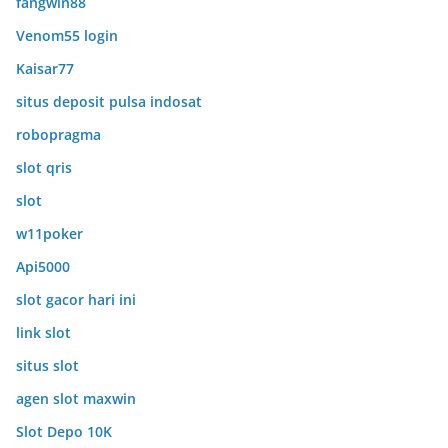
fangwin88
Venom55 login
Kaisar77
situs deposit pulsa indosat
robopragma
slot qris
slot
w11poker
Api5000
slot gacor hari ini
link slot
situs slot
agen slot maxwin
Slot Depo 10K