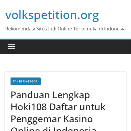
Skip
volkspetition.org
to
content
Rekomendasi Situs Judi Online Terkemuka di Indonesia
TAK BERKATEGORI
Panduan Lengkap
Hoki108 Daftar untuk
Penggemar Kasino
Online di Indonesia