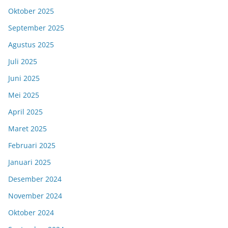
Oktober 2025
September 2025
Agustus 2025
Juli 2025
Juni 2025
Mei 2025
April 2025
Maret 2025
Februari 2025
Januari 2025
Desember 2024
November 2024
Oktober 2024