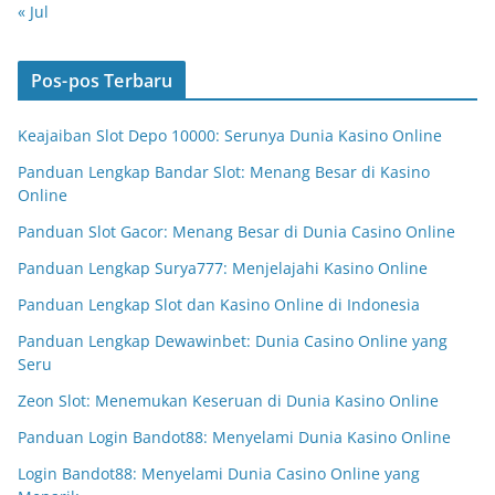
« Jul
Pos-pos Terbaru
Keajaiban Slot Depo 10000: Serunya Dunia Kasino Online
Panduan Lengkap Bandar Slot: Menang Besar di Kasino
Online
Panduan Slot Gacor: Menang Besar di Dunia Casino Online
Panduan Lengkap Surya777: Menjelajahi Kasino Online
Panduan Lengkap Slot dan Kasino Online di Indonesia
Panduan Lengkap Dewawinbet: Dunia Casino Online yang
Seru
Zeon Slot: Menemukan Keseruan di Dunia Kasino Online
Panduan Login Bandot88: Menyelami Dunia Kasino Online
Login Bandot88: Menyelami Dunia Casino Online yang