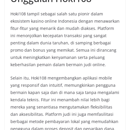
Hoki108 tampil sebagai salah satu pionir dalam
ekosistem kasino online Indonesia dengan menawarkan
fitur-fitur yang menarik dan mudah diakses. Platform
ini menonjolkan kecepatan transaksi yang sangat
penting dalam dunia taruhan, di samping berbagai
promo dan bonus yang memikat. Semua ini dirancang
untuk meningkatkan kenyamanan serta peluang
keberhasilan pemain dalam bermain judi online.
Selain itu, Hoki108 mengembangkan aplikasi mobile
yang responsif dan intuitif, memungkinkan pengguna
bermain kapan saja dan di mana saja tanpa mengalami
kendala teknis. Fitur ini menambah nilai lebih bagi
mereka yang senantiasa mengutamakan fleksibilitas
dan aksesibilitas. Platform judi ini juga memfasilitasi
berbagai metode pembayaran lokal yang memudahkan
pengguna dalam proses deposit dan penarikan dana.