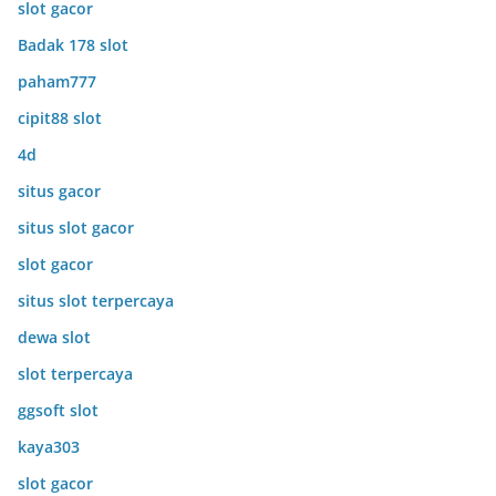
slot gacor
Badak 178 slot
paham777
cipit88 slot
4d
situs gacor
situs slot gacor
slot gacor
situs slot terpercaya
dewa slot
slot terpercaya
ggsoft slot
kaya303
slot gacor