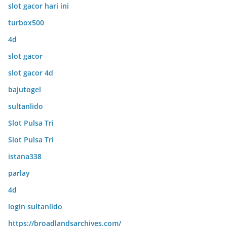
slot gacor hari ini
turbox500
4d
slot gacor
slot gacor 4d
bajutogel
sultanlido
Slot Pulsa Tri
Slot Pulsa Tri
istana338
parlay
4d
login sultanlido
https://broadlandsarchives.com/