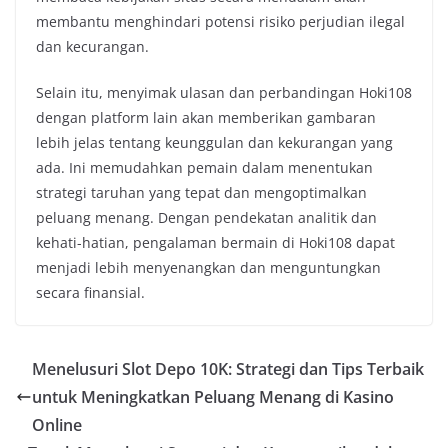
membantu menghindari potensi risiko perjudian ilegal
dan kecurangan.
Selain itu, menyimak ulasan dan perbandingan Hoki108
dengan platform lain akan memberikan gambaran
lebih jelas tentang keunggulan dan kekurangan yang
ada. Ini memudahkan pemain dalam menentukan
strategi taruhan yang tepat dan mengoptimalkan
peluang menang. Dengan pendekatan analitik dan
kehati-hatian, pengalaman bermain di Hoki108 dapat
menjadi lebih menyenangkan dan menguntungkan
secara finansial.
Menelusuri Slot Depo 10K: Strategi dan Tips Terbaik
untuk Meningkatkan Peluang Menang di Kasino
Online