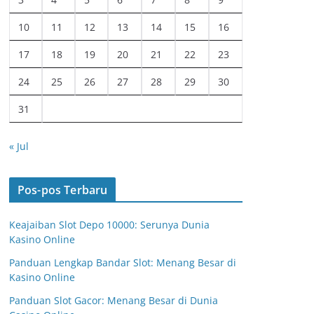
10
11
12
13
14
15
16
17
18
19
20
21
22
23
24
25
26
27
28
29
30
31
« Jul
Pos-pos Terbaru
Keajaiban Slot Depo 10000: Serunya Dunia
Kasino Online
Panduan Lengkap Bandar Slot: Menang Besar di
Kasino Online
Panduan Slot Gacor: Menang Besar di Dunia