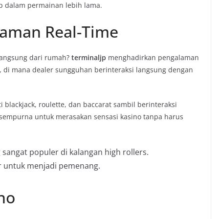
ap dalam permainan lebih lama.
alaman Real-Time
langsung dari rumah?
terminaljp
menghadirkan pengalaman
 di mana dealer sungguhan berinteraksi langsung dengan
blackjack, roulette, dan baccarat sambil berinteraksi
a sempurna untuk merasakan sensasi kasino tanpa harus
sangat populer di kalangan high rollers.
er untuk menjadi pemenang.
no