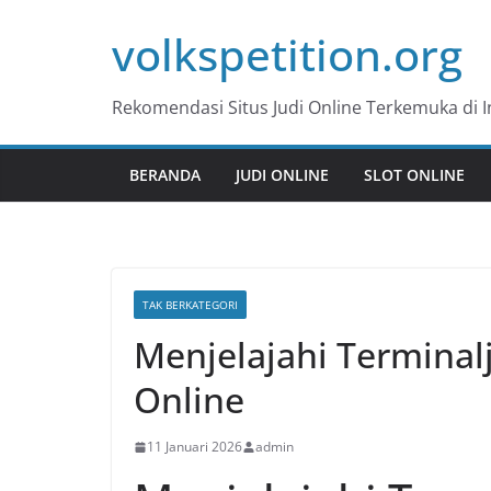
Skip
volkspetition.org
to
content
Rekomendasi Situs Judi Online Terkemuka di 
BERANDA
JUDI ONLINE
SLOT ONLINE
TAK BERKATEGORI
Menjelajahi Terminal
Online
11 Januari 2026
admin