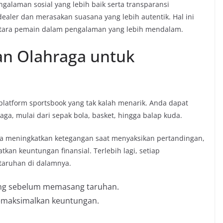
galaman sosial yang lebih baik serta transparansi
ealer dan merasakan suasana yang lebih autentik. Hal ini
ara pemain dalam pengalaman yang lebih mendalam.
an Olahraga untuk
latform sportsbook yang tak kalah menarik. Anda dapat
a, mulai dari sepak bola, basket, hingga balap kuda.
a meningkatkan ketegangan saat menyaksikan pertandingan,
an keuntungan finansial. Terlebih lagi, setiap
 taruhan di dalamnya.
nding sebelum memasang taruhan.
maksimalkan keuntungan.