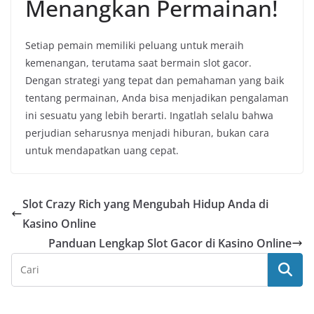
Menangkan Permainan!
Setiap pemain memiliki peluang untuk meraih
kemenangan, terutama saat bermain slot gacor.
Dengan strategi yang tepat dan pemahaman yang baik
tentang permainan, Anda bisa menjadikan pengalaman
ini sesuatu yang lebih berarti. Ingatlah selalu bahwa
perjudian seharusnya menjadi hiburan, bukan cara
untuk mendapatkan uang cepat.
Slot Crazy Rich yang Mengubah Hidup Anda di
Kasino Online
Panduan Lengkap Slot Gacor di Kasino Online