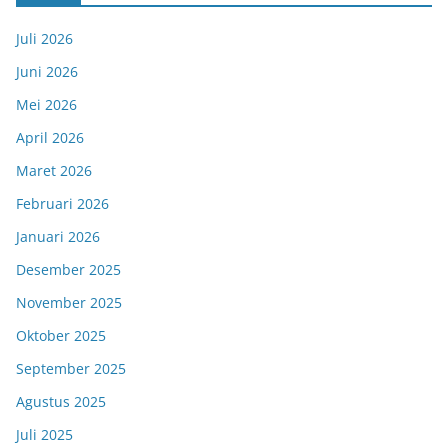
Juli 2026
Juni 2026
Mei 2026
April 2026
Maret 2026
Februari 2026
Januari 2026
Desember 2025
November 2025
Oktober 2025
September 2025
Agustus 2025
Juli 2025