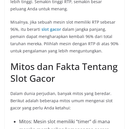
lebih tinggi. Semakin tinggi RTP, semakin besar
peluang Anda untuk menang.
Misalnya, jika sebuah mesin slot memiliki RTP sebesar
96%, itu berarti
slot gacor
dalam jangka panjang,
pemain dapat mengharapkan kembali 96% dari total
taruhan mereka. Pilihlah mesin dengan RTP di atas 90%
untuk pengalaman yang lebih menguntungkan.
Mitos dan Fakta Tentang
Slot Gacor
Dalam dunia perjudian, banyak mitos yang beredar.
Berikut adalah beberapa mitos umum mengenai slot
gacor yang perlu Anda ketahui:
Mitos: Mesin slot memiliki “timer” di mana