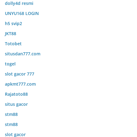
dolly4d resmi
UNYU168 LOGIN
h5 svip2
JKT88
Totobet
situsdan777.com
togel
slot gacor 777
apkmt777.com
Rajatoto88
situs gacor
stm88
stm88
slot gacor