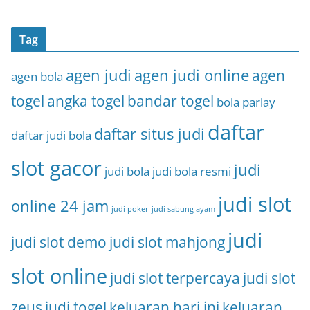
Tag
agen judi
agen judi online
agen
agen bola
togel
angka togel
bandar togel
bola parlay
daftar
daftar situs judi
daftar judi bola
slot gacor
judi
judi bola
judi bola resmi
judi slot
online 24 jam
judi poker
judi sabung ayam
judi
judi slot demo
judi slot mahjong
slot online
judi slot terpercaya
judi slot
zeus
judi togel
keluaran hari ini
keluaran