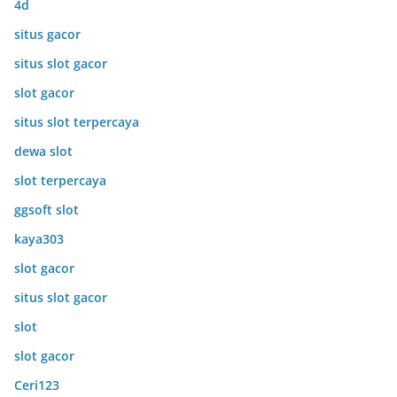
4d
situs gacor
situs slot gacor
slot gacor
situs slot terpercaya
dewa slot
slot terpercaya
ggsoft slot
kaya303
slot gacor
situs slot gacor
slot
slot gacor
Ceri123