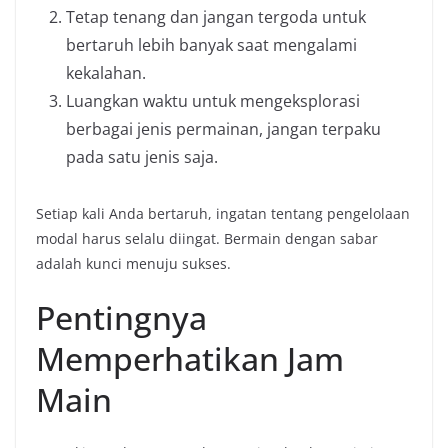
Tetap tenang dan jangan tergoda untuk
bertaruh lebih banyak saat mengalami
kekalahan.
Luangkan waktu untuk mengeksplorasi
berbagai jenis permainan, jangan terpaku
pada satu jenis saja.
Setiap kali Anda bertaruh, ingatan tentang pengelolaan
modal harus selalu diingat. Bermain dengan sabar
adalah kunci menuju sukses.
Pentingnya
Memperhatikan Jam
Main