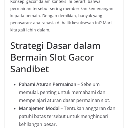
Konsep ‘gacor’ dalam konteks ini berarti bahwa
permainan tersebut sering memberikan kemenangan
kepada pemain. Dengan demikian, banyak yang
penasaran: apa rahasia di balik kesuksesan ini? Mari
kita gali lebih dalam.
Strategi Dasar dalam
Bermain Slot Gacor
Sandibet
Pahami Aturan Permainan
– Sebelum
memulai, penting untuk memahami dan
mempelajari aturan dasar permainan slot.
Manajemen Modal
– Tentukan anggaran dan
patuhi batas tersebut untuk menghindari
kehilangan besar.