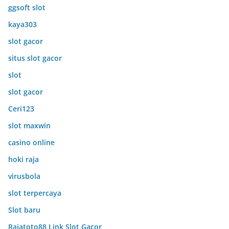
ggsoft slot
kaya303
slot gacor
situs slot gacor
slot
slot gacor
Ceri123
slot maxwin
casino online
hoki raja
virusbola
slot terpercaya
Slot baru
Rajatoto88 Link Slot Gacor