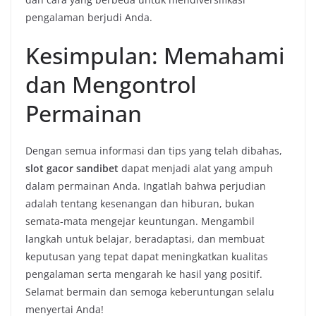
pengalaman berjudi Anda.
Kesimpulan: Memahami
dan Mengontrol
Permainan
Dengan semua informasi dan tips yang telah dibahas,
slot gacor sandibet
dapat menjadi alat yang ampuh
dalam permainan Anda. Ingatlah bahwa perjudian
adalah tentang kesenangan dan hiburan, bukan
semata-mata mengejar keuntungan. Mengambil
langkah untuk belajar, beradaptasi, dan membuat
keputusan yang tepat dapat meningkatkan kualitas
pengalaman serta mengarah ke hasil yang positif.
Selamat bermain dan semoga keberuntungan selalu
menyertai Anda!