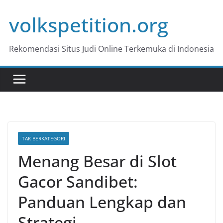
Skip
volkspetition.org
to
content
Rekomendasi Situs Judi Online Terkemuka di Indonesia
TAK BERKATEGORI
Menang Besar di Slot
Gacor Sandibet:
Panduan Lengkap dan
Strategi