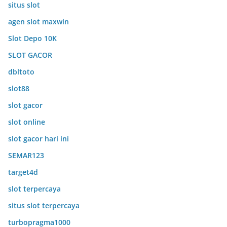
situs slot
agen slot maxwin
Slot Depo 10K
SLOT GACOR
dbltoto
slot88
slot gacor
slot online
slot gacor hari ini
SEMAR123
target4d
slot terpercaya
situs slot terpercaya
turbopragma1000