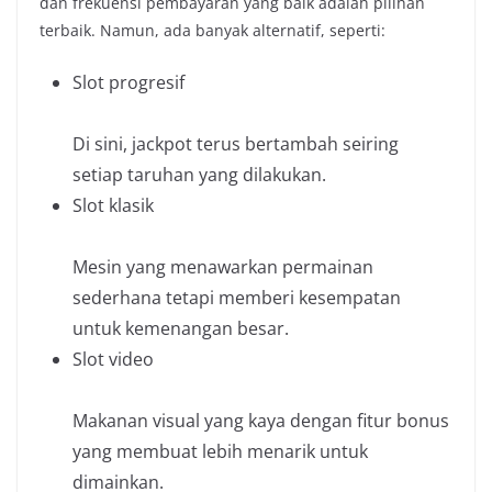
dan frekuensi pembayaran yang baik adalah pilihan
terbaik. Namun, ada banyak alternatif, seperti:
Slot progresif
Di sini, jackpot terus bertambah seiring
setiap taruhan yang dilakukan.
Slot klasik
Mesin yang menawarkan permainan
sederhana tetapi memberi kesempatan
untuk kemenangan besar.
Slot video
Makanan visual yang kaya dengan fitur bonus
yang membuat lebih menarik untuk
dimainkan.