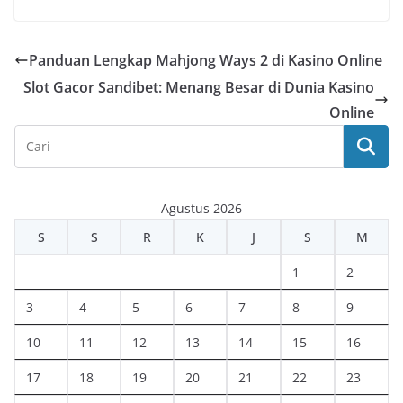
Panduan Lengkap Mahjong Ways 2 di Kasino Online
Slot Gacor Sandibet: Menang Besar di Dunia Kasino
Online
Agustus 2026
S
S
R
K
J
S
M
1
2
3
4
5
6
7
8
9
10
11
12
13
14
15
16
17
18
19
20
21
22
23