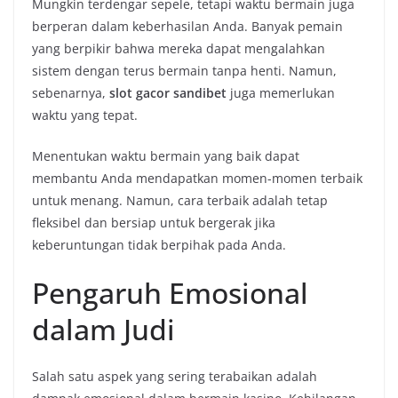
Mungkin terdengar sepele, tetapi waktu bermain juga
berperan dalam keberhasilan Anda. Banyak pemain
yang berpikir bahwa mereka dapat mengalahkan
sistem dengan terus bermain tanpa henti. Namun,
sebenarnya,
slot gacor sandibet
juga memerlukan
waktu yang tepat.
Menentukan waktu bermain yang baik dapat
membantu Anda mendapatkan momen-momen terbaik
untuk menang. Namun, cara terbaik adalah tetap
fleksibel dan bersiap untuk bergerak jika
keberuntungan tidak berpihak pada Anda.
Pengaruh Emosional
dalam Judi
Salah satu aspek yang sering terabaikan adalah