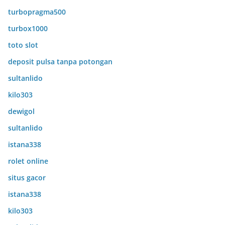
turbopragma500
turbox1000
toto slot
deposit pulsa tanpa potongan
sultanlido
kilo303
dewigol
sultanlido
istana338
rolet online
situs gacor
istana338
kilo303