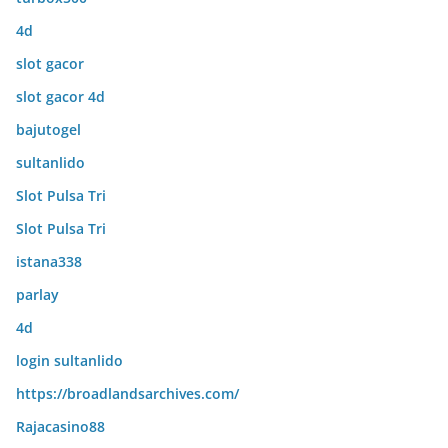
4d
slot gacor
slot gacor 4d
bajutogel
sultanlido
Slot Pulsa Tri
Slot Pulsa Tri
istana338
parlay
4d
login sultanlido
https://broadlandsarchives.com/
Rajacasino88