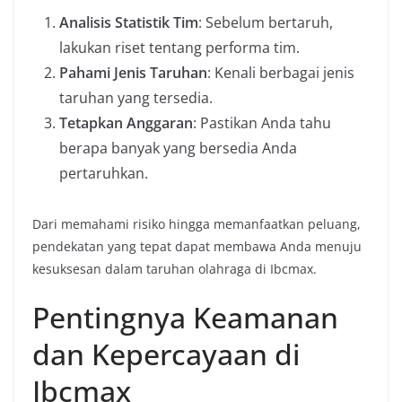
Analisis Statistik Tim
: Sebelum bertaruh,
lakukan riset tentang performa tim.
Pahami Jenis Taruhan
: Kenali berbagai jenis
taruhan yang tersedia.
Tetapkan Anggaran
: Pastikan Anda tahu
berapa banyak yang bersedia Anda
pertaruhkan.
Dari memahami risiko hingga memanfaatkan peluang,
pendekatan yang tepat dapat membawa Anda menuju
kesuksesan dalam taruhan olahraga di Ibcmax.
Pentingnya Keamanan
dan Kepercayaan di
Ibcmax