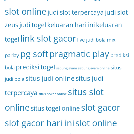
slot online
judi slot terpercaya
judi slot
zeus
judi togel
keluaran hari ini
keluaran
link slot gacor
togel
live judi bola
mix
pg soft
pragmatic play
parlay
prediksi
prediksi togel
bola
situs
sabung ayam
sabung ayam online
situs judi online
situs judi
judi bola
situs slot
terpercaya
situs poker online
online
slot gacor
situs togel online
slot gacor hari ini
slot online