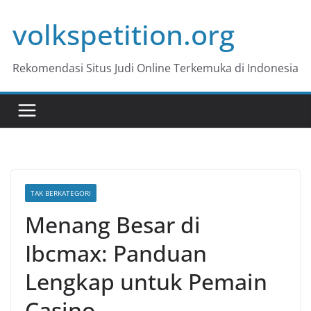
Skip
volkspetition.org
to
content
Rekomendasi Situs Judi Online Terkemuka di Indonesia
TAK BERKATEGORI
Menang Besar di
Ibcmax: Panduan
Lengkap untuk Pemain
Casino