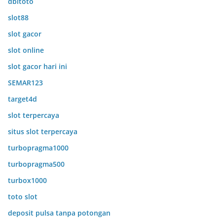
dbltoto
slot88
slot gacor
slot online
slot gacor hari ini
SEMAR123
target4d
slot terpercaya
situs slot terpercaya
turbopragma1000
turbopragma500
turbox1000
toto slot
deposit pulsa tanpa potongan