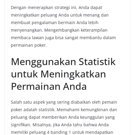
Dengan menerapkan strategi ini, Anda dapat
meningkatkan peluang Anda untuk menang dan
membuat pengalaman bermain Anda lebih
menyenangkan. Mengembangkan keterampilan
membaca lawan juga bisa sangat membantu dalam
permainan poker.
Menggunakan Statistik
untuk Meningkatkan
Permainan Anda
Salah satu aspek yang sering diabaikan oleh pemain
poker adalah statistik. Memahami kemungkinan dan
peluang dapat memberikan Anda keunggulan yang
signifikan. Misalnya, jika Anda tahu bahwa Anda
memiliki peluang 4 banding 1 untuk mendapatkan