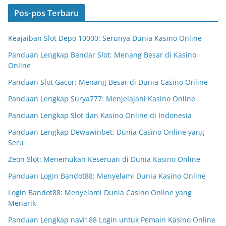
Pos-pos Terbaru
Keajaiban Slot Depo 10000: Serunya Dunia Kasino Online
Panduan Lengkap Bandar Slot: Menang Besar di Kasino
Online
Panduan Slot Gacor: Menang Besar di Dunia Casino Online
Panduan Lengkap Surya777: Menjelajahi Kasino Online
Panduan Lengkap Slot dan Kasino Online di Indonesia
Panduan Lengkap Dewawinbet: Dunia Casino Online yang
Seru
Zeon Slot: Menemukan Keseruan di Dunia Kasino Online
Panduan Login Bandot88: Menyelami Dunia Kasino Online
Login Bandot88: Menyelami Dunia Casino Online yang
Menarik
Panduan Lengkap navi188 Login untuk Pemain Kasino Online