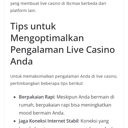
yang membuat live casino di Ibcmax berbeda dari
platform lain.
Tips untuk
Mengoptimalkan
Pengalaman Live Casino
Anda
Untuk memaksimalkan pengalaman Anda di live casino,
pertimbangkan beberapa tips berikut:
Berpakaian Rapi
: Meskipun Anda bermain di
rumah, berpakaian rapi bisa meningkatkan
mood bermain Anda.
Jaga Koneksi Internet Stabil
: Koneksi yang