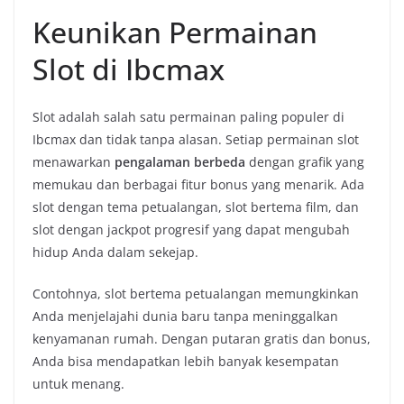
Keunikan Permainan
Slot di Ibcmax
Slot adalah salah satu permainan paling populer di
Ibcmax dan tidak tanpa alasan. Setiap permainan slot
menawarkan
pengalaman berbeda
dengan grafik yang
memukau dan berbagai fitur bonus yang menarik. Ada
slot dengan tema petualangan, slot bertema film, dan
slot dengan jackpot progresif yang dapat mengubah
hidup Anda dalam sekejap.
Contohnya, slot bertema petualangan memungkinkan
Anda menjelajahi dunia baru tanpa meninggalkan
kenyamanan rumah. Dengan putaran gratis dan bonus,
Anda bisa mendapatkan lebih banyak kesempatan
untuk menang.