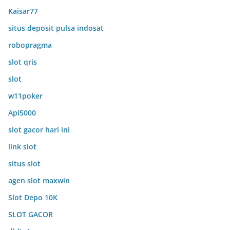
Kaisar77
situs deposit pulsa indosat
robopragma
slot qris
slot
w11poker
Api5000
slot gacor hari ini
link slot
situs slot
agen slot maxwin
Slot Depo 10K
SLOT GACOR