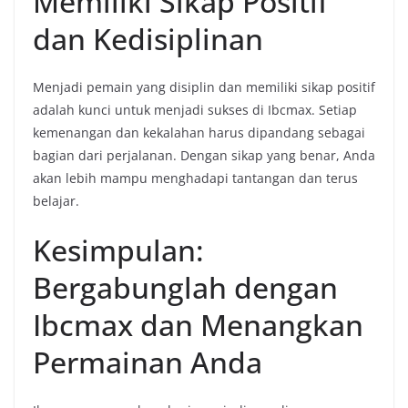
Memiliki Sikap Positif
dan Kedisiplinan
Menjadi pemain yang disiplin dan memiliki sikap positif
adalah kunci untuk menjadi sukses di Ibcmax. Setiap
kemenangan dan kekalahan harus dipandang sebagai
bagian dari perjalanan. Dengan sikap yang benar, Anda
akan lebih mampu menghadapi tantangan dan terus
belajar.
Kesimpulan:
Bergabunglah dengan
Ibcmax dan Menangkan
Permainan Anda