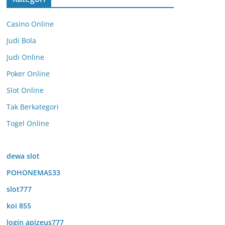
Casino Online
Judi Bola
Judi Online
Poker Online
Slot Online
Tak Berkategori
Togel Online
dewa slot
POHONEMAS33
slot777
koi 855
login apizeus777