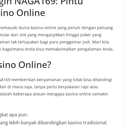
gin NAGA169: Pintu
ino Online
memasuki dunia kasino online yang penuh dengan peluang
ulai dari slot yang mengasyikkan hingga poker yang
an tak terlupakan bagi para penggemar judi. Mari kita
dan bagaimana Anda bisa memaksimalkan pengalaman Anda.
ino Online?
 NAGA169 memberikan kenyamanan yang tidak bisa ditandingi
 dan di mana saja, tanpa perlu berpakaian rapi atau
adalah beberapa alasan mengapa kasino online semakin
kat apa pun.
ang lebih banyak dibandingkan kasino tradisional.