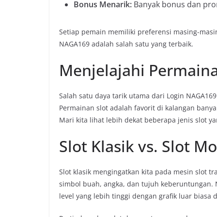
Bonus Menarik:
Banyak bonus dan prom
Setiap pemain memiliki preferensi masing-masin
NAGA169 adalah salah satu yang terbaik.
Menjelajahi Permaina
Salah satu daya tarik utama dari Login NAGA169
Permainan slot adalah favorit di kalangan ban
Mari kita lihat lebih dekat beberapa jenis slot 
Slot Klasik vs. Slot M
Slot klasik mengingatkan kita pada mesin slot tra
simbol buah, angka, dan tujuh keberuntungan
level yang lebih tinggi dengan grafik luar biasa