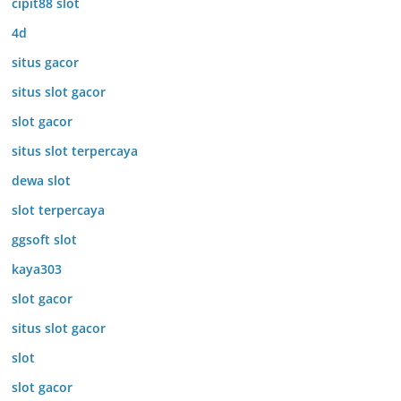
cipit88 slot
4d
situs gacor
situs slot gacor
slot gacor
situs slot terpercaya
dewa slot
slot terpercaya
ggsoft slot
kaya303
slot gacor
situs slot gacor
slot
slot gacor