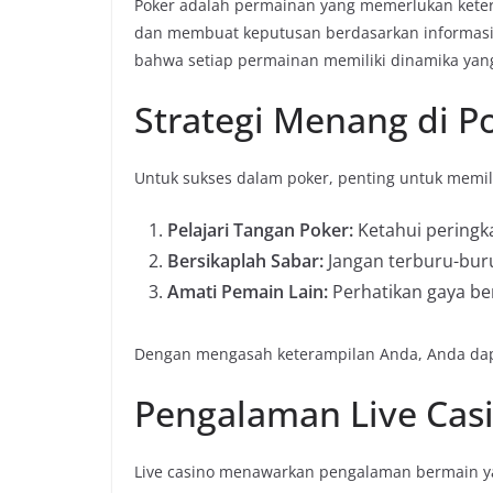
Poker adalah permainan yang memerlukan keter
dan membuat keputusan berdasarkan informasi y
bahwa setiap permainan memiliki dinamika yang
Strategi Menang di P
Untuk sukses dalam poker, penting untuk memilik
Pelajari Tangan Poker:
Ketahui peringk
Bersikaplah Sabar:
Jangan terburu-bur
Amati Pemain Lain:
Perhatikan gaya b
Dengan mengasah keterampilan Anda, Anda dap
Pengalaman Live Cas
Live casino menawarkan pengalaman bermain ya