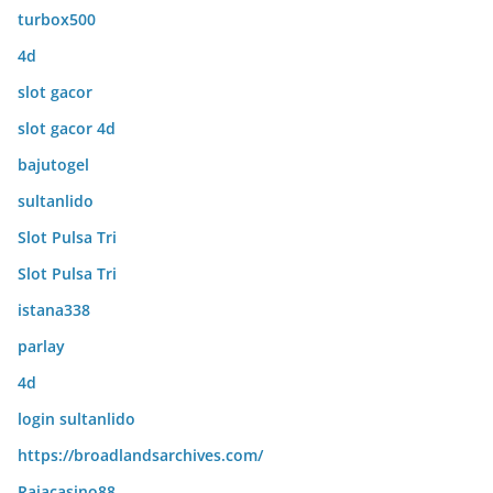
turbox500
4d
slot gacor
slot gacor 4d
bajutogel
sultanlido
Slot Pulsa Tri
Slot Pulsa Tri
istana338
parlay
4d
login sultanlido
https://broadlandsarchives.com/
Rajacasino88