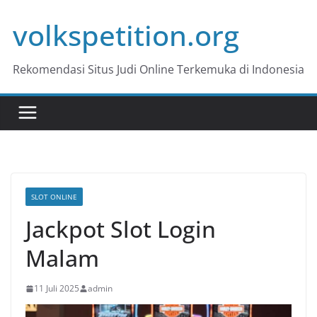
Skip
volkspetition.org
to
content
Rekomendasi Situs Judi Online Terkemuka di Indonesia
SLOT ONLINE
Jackpot Slot Login
Malam
11 Juli 2025
admin