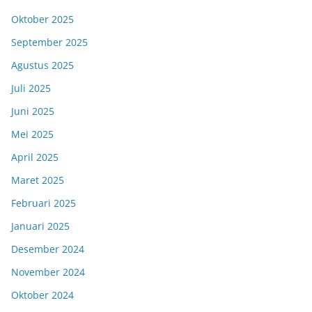
Oktober 2025
September 2025
Agustus 2025
Juli 2025
Juni 2025
Mei 2025
April 2025
Maret 2025
Februari 2025
Januari 2025
Desember 2024
November 2024
Oktober 2024