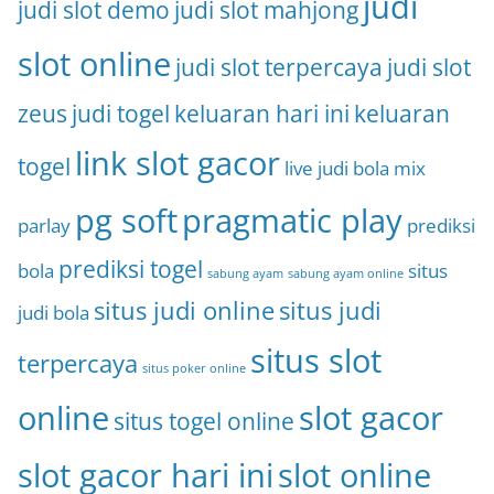
judi
judi slot demo
judi slot mahjong
slot online
judi slot terpercaya
judi slot
zeus
judi togel
keluaran hari ini
keluaran
link slot gacor
togel
live judi bola
mix
pg soft
pragmatic play
parlay
prediksi
prediksi togel
bola
situs
sabung ayam
sabung ayam online
situs judi online
situs judi
judi bola
situs slot
terpercaya
situs poker online
online
slot gacor
situs togel online
slot gacor hari ini
slot online