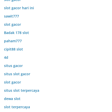
slot gacor hari ini
sawit777
slot gacor
Badak 178 slot
paham777
cipit88 slot
4d
situs gacor
situs slot gacor
slot gacor
situs slot terpercaya
dewa slot
slot terpercaya