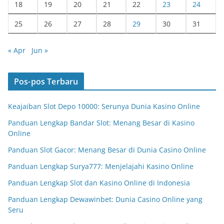
18
19
20
21
22
23
24
25
26
27
28
29
30
31
« Apr
Jun »
Pos-pos Terbaru
Keajaiban Slot Depo 10000: Serunya Dunia Kasino Online
Panduan Lengkap Bandar Slot: Menang Besar di Kasino
Online
Panduan Slot Gacor: Menang Besar di Dunia Casino Online
Panduan Lengkap Surya777: Menjelajahi Kasino Online
Panduan Lengkap Slot dan Kasino Online di Indonesia
Panduan Lengkap Dewawinbet: Dunia Casino Online yang
Seru