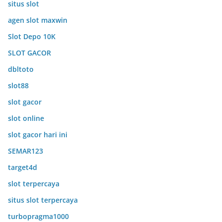
situs slot
agen slot maxwin
Slot Depo 10K
SLOT GACOR
dbltoto
slot88
slot gacor
slot online
slot gacor hari ini
SEMAR123
target4d
slot terpercaya
situs slot terpercaya
turbopragma1000