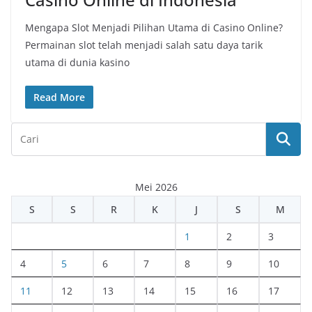
Mengapa Slot Menjadi Pilihan Utama di Casino Online?
Permainan slot telah menjadi salah satu daya tarik
utama di dunia kasino
Read More
Mei 2026
S
S
R
K
J
S
M
1
2
3
4
5
6
7
8
9
10
11
12
13
14
15
16
17