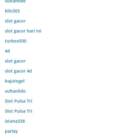
sultanlido
kilo303
slot gacor
slot gacor hari ini
turbox500
4d
slot gacor
slot gacor 4d
bajutogel
sultanlido
Slot Pulsa Tri
Slot Pulsa Tri
istana338
parlay