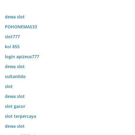
dewa slot
POHONEMAS33
slot777
koi 855
login apizeus777
dewa slot
sultanlido
slot
dewa slot
slot gacor
slot terpercaya
dewa slot