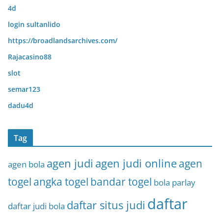
4d
login sultanlido
https://broadlandsarchives.com/
Rajacasino88
slot
semar123
dadu4d
Tag
agen judi
agen judi online
agen
agen bola
togel
angka togel
bandar togel
bola parlay
daftar
daftar situs judi
daftar judi bola