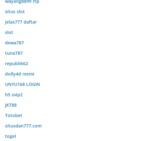
wayang8899 rtp
situs slot
jelas777 daftar
slot
dewa787
tuna787
republik62
dolly4d resmi
UNYU168 LOGIN
h5 svip2
JKT88
Totobet
situsdan777.com
togel