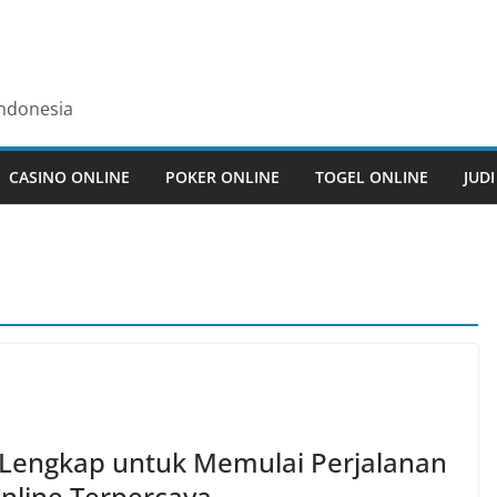
Indonesia
CASINO ONLINE
POKER ONLINE
TOGEL ONLINE
JUD
 Lengkap untuk Memulai Perjalanan
nline Terpercaya