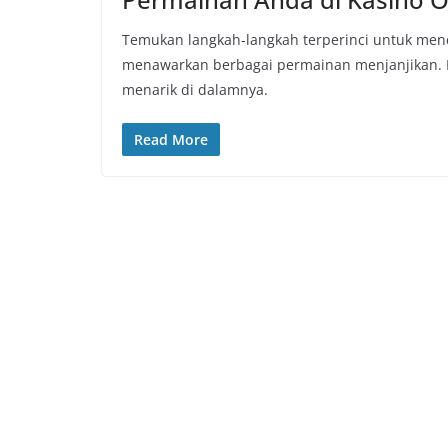
Temukan langkah-langkah terperinci untuk menda
menawarkan berbagai permainan menjanjikan. P
menarik di dalamnya.
Read More