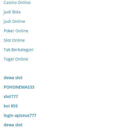
Casino Online
Judi Bola
Judi Online
Poker Online
Slot Online
Tak Berkategori
Togel Online
dewa slot
POHONEMAS33
slot777
koi 855
login apizeus777
dewa slot