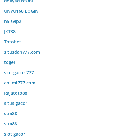
dolly4d resmi
UNYU168 LOGIN
h5 svip2
JKT88
Totobet
situsdan777.com
togel
slot gacor 777
apkmt777.com
Rajatoto88
situs gacor
stm88
stm88
slot gacor